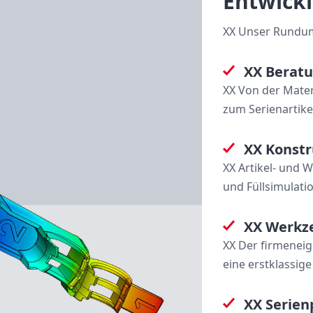
Entwick
XX Unser Rundu
XX Berat
XX Von der Mate
zum Serienartike
XX Konstr
XX Artikel- und 
und Füllsimulati
XX Werkz
XX Der firmeneig
eine erstklassig
XX Serien