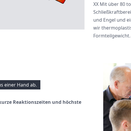
XX Mit über 80 t
Schließkraftbere
und Engel und e
wir thermoplastis
Formteilgewicht.
us einer Hand ab.
kurze Reaktionszeiten und höchste