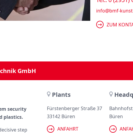
info@bmf-kunsts
ZUM KONT
echnik GmbH
Plants
Headq
Fürstenberger Straße 37
Bahnhofst
tem security
33142 Büren
Büren
 plastics.
ANFAHRT
ANFA
decisive step