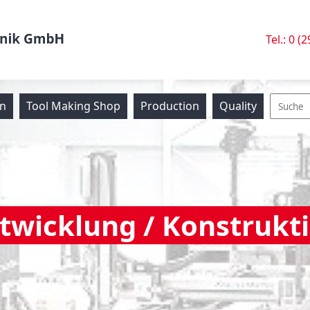
Tel.: 0 (
on
Tool Making Shop
Production
Quality
twicklung / Konstrukt