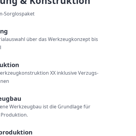
lung & Konstruktion
m-Sorglospaket
ung
rialauswahl über das Werkzeugkonzept bis
l
uktion
Werkzeugkonstruktion XX inklusive Verzugs-
onen
eugbau
ene Werkzeugbau ist die Grundlage für
e Produktion.
produktion